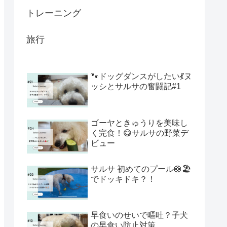
トレーニング
旅行
🐾ドッグダンスがしたい💃ヌ
ッシとサルサの奮闘記#1
ゴーヤときゅうりを美味し
く完食！😋サルサの野菜デ
ビュー
サルサ 初めてのプール🛟🏖️
でドッキドキ？！
早食いのせいで嘔吐？子犬
の早食い防止対策