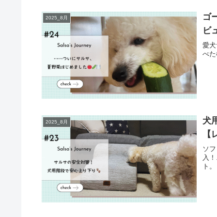
ゴ
2025_8月
ビ
愛犬
べた
犬
2025_8月
【
ソフ
入！
ト。