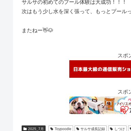
サルサの初めてのプール体験は大成功！！！
次はもう少し水を深く張って、もっとプールっ
またねー👋🐶
スポ
スポ
2025_7月
Toypoodle
サルサ成長記録
しつけ