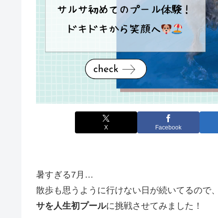
X
Facebook
暑すぎる7月…
散歩も思うように行けない日が続いてるので
サを人生初プール
に挑戦させてみました！