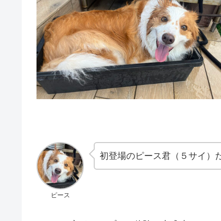
初登場のピース君（５サイ）だ
ピース