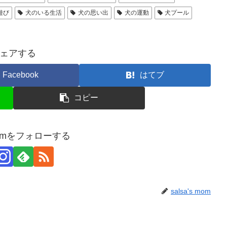
遊び
犬のいる生活
犬の思い出
犬の運動
犬プール
ェアする
Facebook
はてブ
コピー
s momをフォローする
salsa's mom