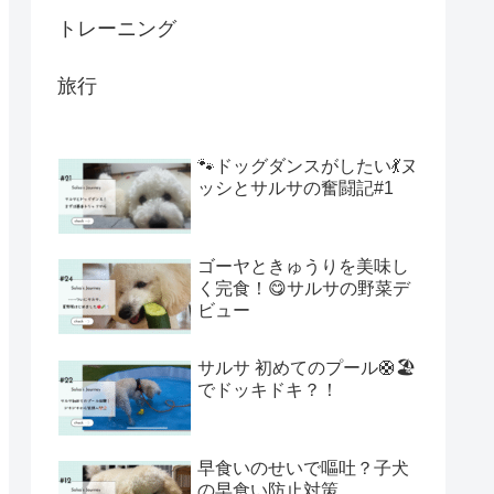
トレーニング
旅行
🐾ドッグダンスがしたい💃ヌ
ッシとサルサの奮闘記#1
ゴーヤときゅうりを美味し
く完食！😋サルサの野菜デ
ビュー
サルサ 初めてのプール🛟🏖️
でドッキドキ？！
早食いのせいで嘔吐？子犬
の早食い防止対策