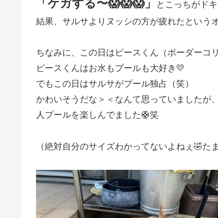
「ケガする〜😱😱😱」
とこっちがドキ
結果、サルサよりヌッシの方が疲れたというオ
ちなみに、この日はピースくん（ボーダーコリ
ピースくんはお水もプールも大好き💛
でもこの日はサルサがプール独占（笑）
かわいそうだな＞＜なんて思っていましたが
人プールを楽しんでました🛟笑
（絶対自分のサイズわかってないよねぇ🤣たま