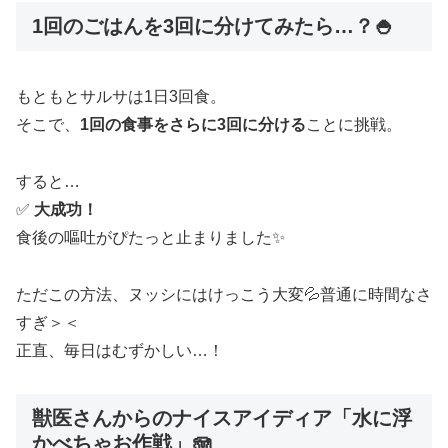
1回のごはんを3回に分けてみたら…？🍚
もともとサルサは1日3回食。
そこで、
1回の食事をさらに3回に分ける
ことに挑戦。
すると…
✅
大成功！
食後の嘔吐がぴたっと止まりました✨
ただこの方法、ヌッシにはけっこう大変💦普通に時間なさ
すぎ＞＜
正直、毎日はむずかしい…！
獣医さんからのナイスアイディア「水に浮
かべちゃお作戦」🪼