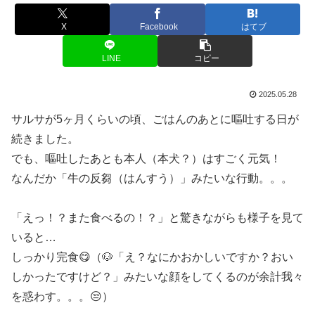
X
Facebook
はてブ
LINE
コピー
2025.05.28
サルサが5ヶ月くらいの頃、ごはんのあとに嘔吐する日が
続きました。
でも、嘔吐したあとも本人（本犬？）はすごく元気！
なんだか「牛の反芻（はんすう）」みたいな行動。。。
「えっ！？また食べるの！？」と驚きながらも様子を見て
いると…
しっかり完食😋（🐶「え？なにかおかしいですか？おい
しかったですけど？」みたいな顔をしてくるのが余計我々
を惑わす。。。😒）