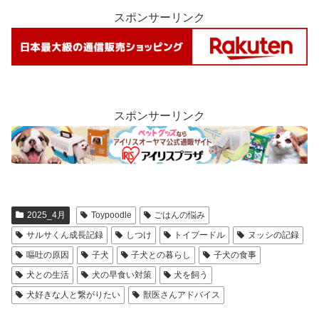
スポンサーリンク
スポンサーリンク
2025_4月
Toypoodle
ごはんの悩み
サルサくん成長記録
しつけ
トイプードル
ヌッシの記録
嘔吐の原因
子犬
子犬との暮らし
子犬の食事
犬との生活
犬の早食い対策
犬を飼う
犬好きな人と繋がりたい
獣医さんアドバイス