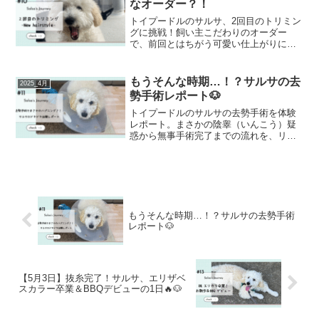
なオーダー？！
トイプードルのサルサ、2回目のトリミン
グに挑戦！飼い主こだわりのオーダー
で、前回とはちがう可愛い仕上がりに♡
カットの変化や反省もゆるっと綴ってい
ます。
もうそんな時期…！？サルサの去
2025_4月
勢手術レポート🐶
トイプードルのサルサの去勢手術を体験
レポート。まさかの陰睾（いんこう）疑
惑から無事手術完了までの流れを、リア
ルに詳しく紹介しています。これから手
術を検討している方へ、事前準備・注意
点などの参考になれば嬉しいです🐶
もうそんな時期…！？サルサの去勢手術
レポート🐶
【5月3日】抜糸完了！サルサ、エリザベ
スカラー卒業＆BBQデビューの1日🔥🐶