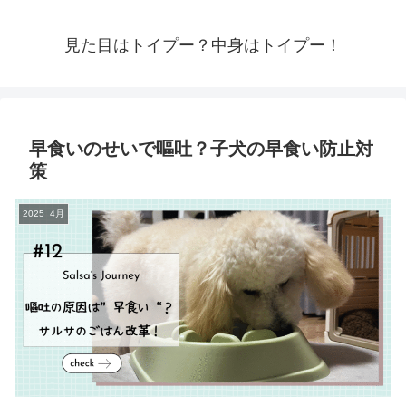
見た目はトイプー？中身はトイプー！
早食いのせいで嘔吐？子犬の早食い防止対
策
2025_4月